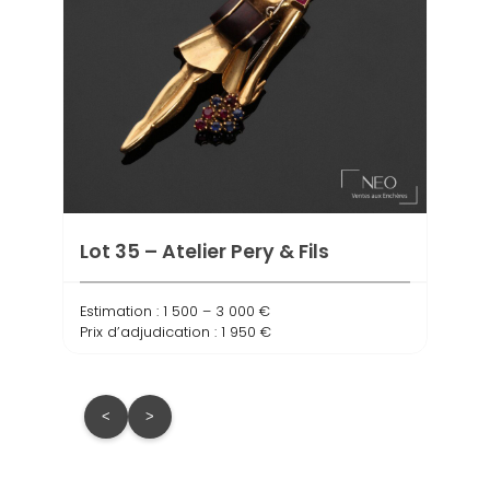
Lot 
Lot 35 – Atelier Pery & Fils
Estima
Prix d
Estimation : 1 500 – 3 000 €
Prix d’adjudication : 1 950 €
<
>