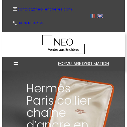
Aller
au
contact@neo-encheres.com
contenu
09 78 80 42 53
FORMULAIRE D’ESTIMATION
Hermès
Paris collier
chaîne
d’ancre en