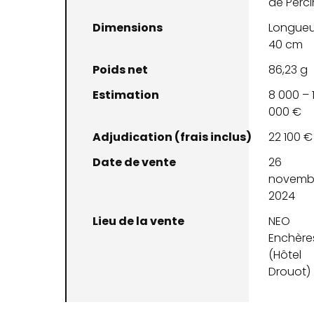
de Perci
Dimensions
Longueur
40 cm
Poids net
86,23 g
Estimation
8 000 – 
000 €
Adjudication (frais inclus)
22 100 €
Date de vente
26
novemb
2024
Lieu de la vente
NEO
Enchère
(Hôtel
Drouot)