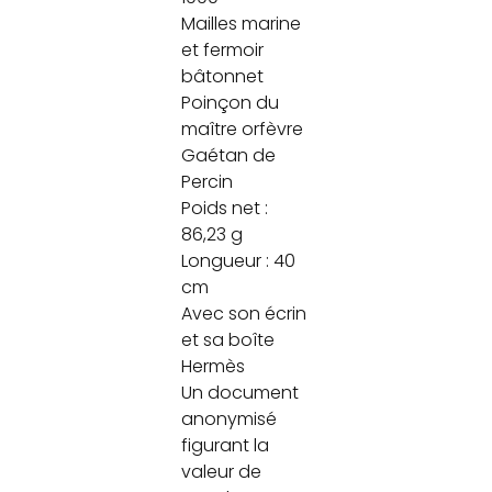
Mailles marine
et fermoir
bâtonnet
Poinçon du
maître orfèvre
Gaétan de
Percin
Poids net :
86,23 g
Longueur : 40
cm
Avec son écrin
et sa boîte
Hermès
Un document
anonymisé
figurant la
valeur de