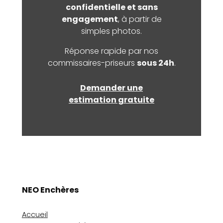
confidentielle et sans
engagement
, à partir de
simples photos.
Réponse rapide par nos
commissaires-priseurs
sous 24h
.
Demander une
estimation gratuite
NEO Enchères
Accueil