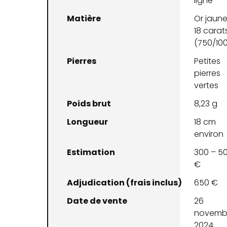
ligne
Matière
Or jaun
18 carat
(750/10
Pierres
Petites
pierres
vertes
Poids brut
8,23 g
Longueur
18 cm
environ
Estimation
300 – 5
€
Adjudication (frais inclus)
650 €
Date de vente
26
novemb
2024