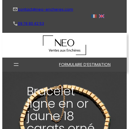
Aller
au
contact@neo-encheres.com
contenu
09 78 80 42 53
FORMULAIRE D’ESTIMATION
Bracelet
ligne en or
jaune 18
carats orné