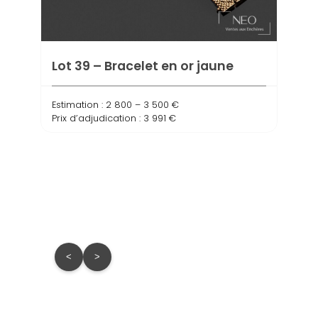
Lot 39 – Bracelet en or jaune
Lot 
Estimation : 2 800 – 3 500 €
OJ
Prix d’adjudication : 3 991 €
Estima
Prix d
<
>