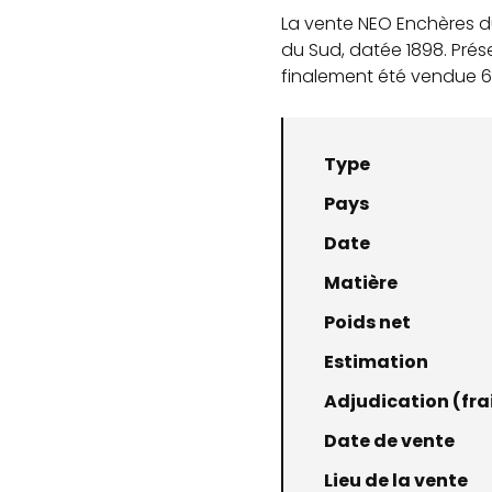
La vente NEO Enchères 
du Sud, datée 1898. Prés
finalement été vendue 611
Type
Pays
Date
Matière
Poids net
Estimation
Adjudication (frai
Date de vente
Lieu de la vente