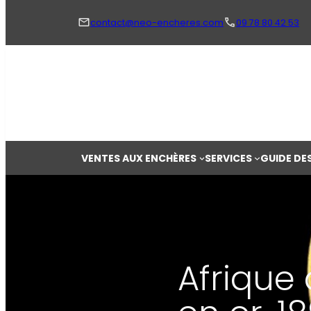
Aller
au
contact@neo-encheres.com
09 78 80 42 53
contenu
VENTES AUX ENCHÈRES
SERVICES
GUIDE DE
Afrique