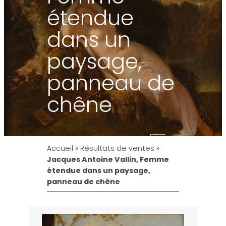
étendue
dans un
paysage,
panneau de
chêne
Accueil
»
Résultats de ventes
»
Jacques Antoine Vallin, Femme
étendue dans un paysage,
panneau de chêne