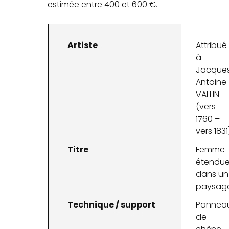
estimée entre 400 et 600 €.
Artiste
Attribué
à
Jacque
Antoine
VALLIN
(vers
1760 –
vers 1831
Titre
Femme
étendu
dans un
paysag
Technique / support
Pannea
de