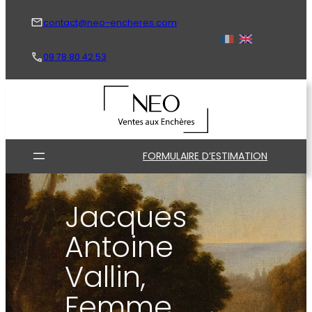
Aller
au
contact@neo-encheres.com
contenu
09 78 80 42 53
FORMULAIRE D’ESTIMATION
Jacques
Antoine
Vallin,
Femme