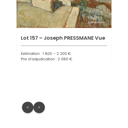
Lot 157 – Joseph PRESSMANE Vue
Lot 
Estimation : 1 800 – 2 200 €
Port
Prix d’adjudication : 2 080 €
Estima
Prix d
<
>