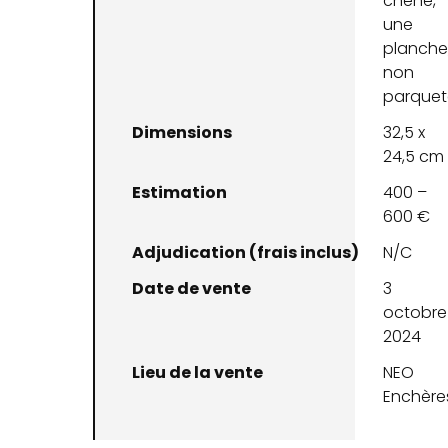
chêne,
une
planche
non
parquet
Dimensions
32,5 x
24,5 cm
Estimation
400 –
600 €
Adjudication (frais inclus)
N/C
Date de vente
3
octobre
2024
Lieu de la vente
NEO
Enchère