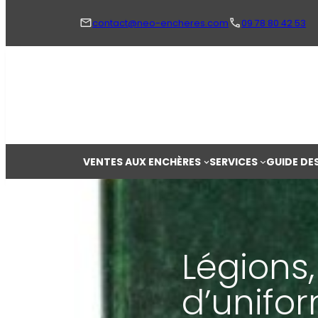
Aller
au
contact@neo-encheres.com
09 78 80 42 53
contenu
VENTES AUX ENCHÈRES
SERVICES
GUIDE DE
Légions,
d’unifor