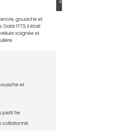
€
l’encre, gouache et
 Daté 1773, il était
reliure soignée et
lière.
 gouache et
 petit fer
n collationné