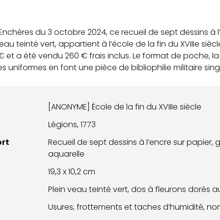
Enchères du 3 octobre 2024, ce recueil de sept dessins à 
eau teinté vert, appartient à l’école de la fin du XVIIIe siècle.
 et a été vendu 260 € frais inclus. Le format de poche, la 
s uniformes en font une pièce de bibliophilie militaire singu
[ANONYME] École de la fin du XVIIIe siècle
Légions, 1773
ort
Recueil de sept dessins à l’encre sur papier,
aquarelle
19,3 x 10,2 cm
Plein veau teinté vert, dos à fleurons dorés au
Usures, frottements et taches d’humidité, no