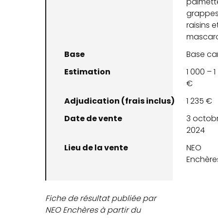
palmett
grappes
raisins e
mascar
Base
Base ca
Estimation
1 000 – 
€
Adjudication (frais inclus)
1 235 €
Date de vente
3 octob
2024
Lieu de la vente
NEO
Enchère
Fiche de résultat publiée par
NEO Enchères à partir du