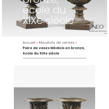
école du
XIXe siècle
Accueil
»
Résultats de ventes
»
Paire de vases Médicis en bronze,
école du XIXe siècle