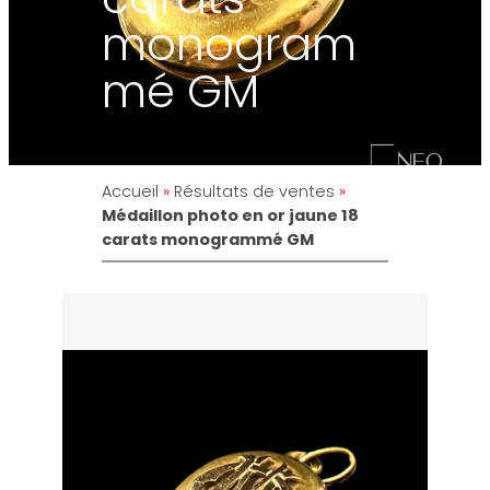
monogram
mé GM
Accueil
»
Résultats de ventes
»
Médaillon photo en or jaune 18
carats monogrammé GM