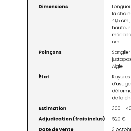
Dimensions
Longueu
la chaîn
41,5 cm ;
hauteur 
médaille 
cm
Poinçons
Sanglier
juxtapo
Aigle
État
Rayures
d’usage
déforma
de la c
Estimation
300 – 4
Adjudication (frais inclus)
520 €
Date de vente
3 octob