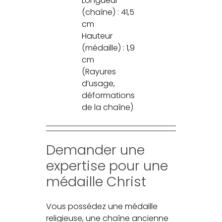
Longueur
(chaîne) : 41,5
cm
Hauteur
(médaille) : 1,9
cm
(Rayures
d’usage,
déformations
de la chaîne)
Demander une
expertise pour une
médaille Christ
Vous possédez une médaille
religieuse, une chaîne ancienne