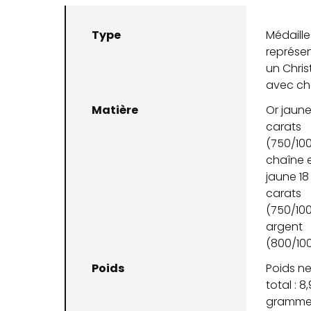
Type
Médaille
représe
un Chris
avec ch
Matière
Or jaune
carats
(750/100
chaîne 
jaune 18
carats
(750/100
argent
(800/10
Poids
Poids ne
total : 8
gramme