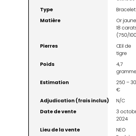
Type
Bracelet
Matière
Or jaun
18 carat
(750/10
Pierres
Œil de
tigre
Poids
4,7
gramme
Estimation
250 – 3
€
Adjudication (frais inclus)
N/C
Date de vente
3 octob
2024
Lieu de la vente
NEO