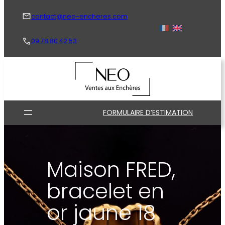
Aller
au
contact@neo-encheres.com
contenu
09 78 80 42 53
FORMULAIRE D’ESTIMATION
Maison FRED,
bracelet en
or jaune 18