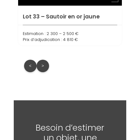
Prix d
Lot 33 – Sautoir en or jaune
Estimation : 2 300 – 2 500 €
Prix d’adjudication : 4 810 €
<
>
Besoin d’estimer
un objet, une