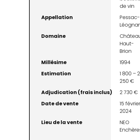
de vin
Appellation
Pessac-
Léogna
Domaine
Châtea
Haut-
Brion
Millésime
1994
Estimation
1 800 – 
250 €
Adjudication (frais inclus)
2 730 €
Date de vente
15 févrie
2024
Lieu de la vente
NEO
Enchère