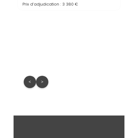
Prix d’adjudication : 3 380 €
Prix d
<
>