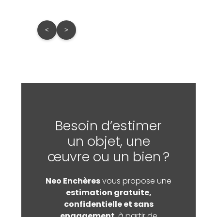
<
>
Besoin d’estimer
un objet, une
œuvre ou un bien ?
Neo Enchères
vous propose une
estimation gratuite,
confidentielle et sans
engagement
, à partir de