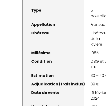
Type
5
bouteill
Appellation
Fronsac
Château
Châtea
de la
Rivière
Millésime
1985
Condition
2 BG et 
TLB
Estimation
30 – 40
Adjudication (frais inclus)
39 €
Date de vente
15 févrie
2024