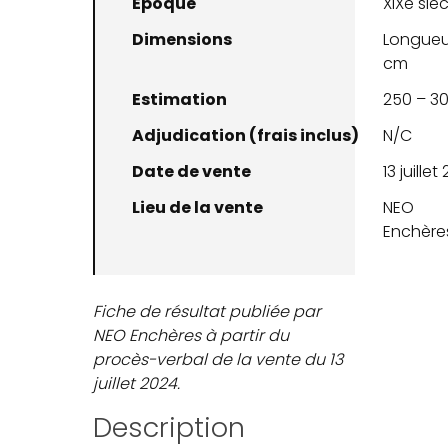
Époque
XIXe sièc
Dimensions
Longueur
cm
Estimation
250 – 3
Adjudication (frais inclus)
N/C
Date de vente
13 juillet
Lieu de la vente
NEO
Enchère
Fiche de résultat publiée par
NEO Enchères à partir du
procès-verbal de la vente du 13
juillet 2024.
Description