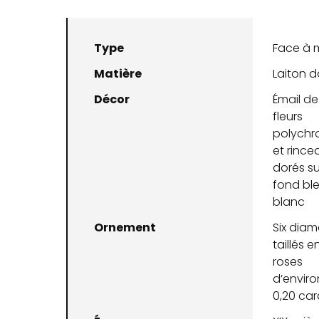
Type
Face à 
Matière
Laiton d
Décor
Émail de
fleurs
polych
et rince
dorés su
fond ble
blanc
Ornement
Six dia
taillés e
roses
d’enviro
0,20 car