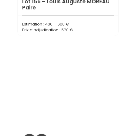
Lot 156 – Louis Auguste MOREAU
Paire
Estimation : 400 – 600 €
Prix d’adjudication : 520 €
Lot 
Estima
Prix d