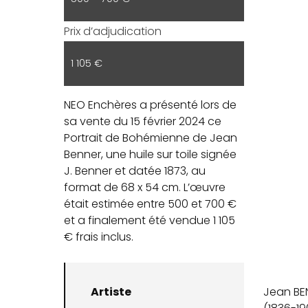
Prix d’adjudication
1 105 €
NEO Enchères a présenté lors de
sa vente du 15 février 2024 ce
Portrait de Bohémienne de Jean
Benner, une huile sur toile signée
J. Benner et datée 1873, au
format de 68 x 54 cm. L’œuvre
était estimée entre 500 et 700 €
et a finalement été vendue 1 105
€ frais inclus.
Artiste
Jean BE