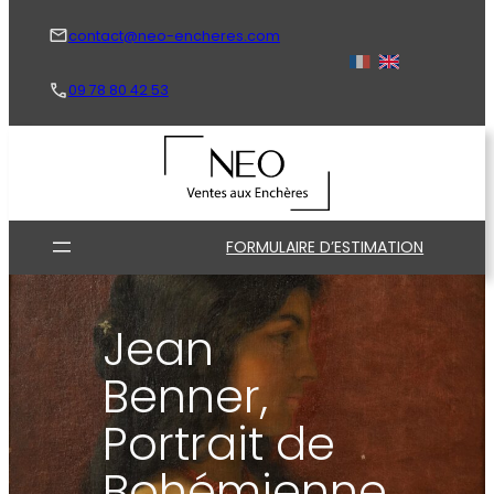
Aller
au
contact@neo-encheres.com
contenu
09 78 80 42 53
FORMULAIRE D’ESTIMATION
Jean
Benner,
Portrait de
Bohémienne