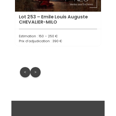
Lot 253 – Emile Louis Auguste
CHEVALIER-MILO
Lot 
Estimation : 150 – 250 €
Cen
Prix d’adjudication : 390 €
Estima
Prix d
<
>