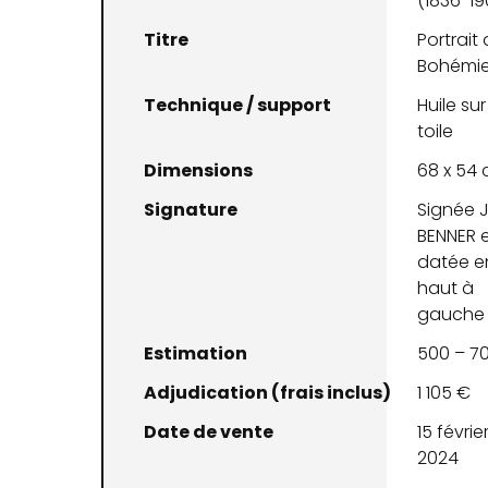
(1836-19
Titre
Portrait
Bohémi
Technique / support
Huile sur
toile
Dimensions
68 x 54
Signature
Signée J
BENNER 
datée e
haut à
gauche
Estimation
500 – 7
Adjudication (frais inclus)
1 105 €
Date de vente
15 févrie
2024