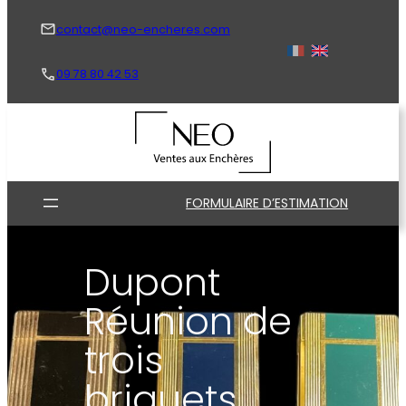
Aller
au
contact@neo-encheres.com
contenu
09 78 80 42 53
FORMULAIRE D’ESTIMATION
Dupont
Réunion de
trois
briquets