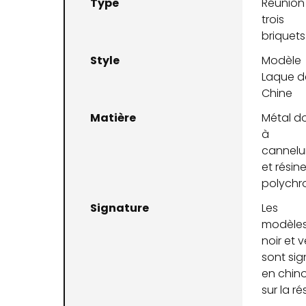
Type
Réunion
trois
briquets
Style
Modèle
Laque d
Chine
Matière
Métal d
à
cannelu
et résin
polych
Signature
Les
modèle
noir et v
sont sig
en chino
sur la ré