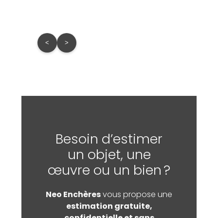
Estima
Prix d
<
>
Besoin d’estimer
un objet, une
œuvre ou un bien ?
Neo Enchères
vous propose une
estimation gratuite,
confidentielle et sans