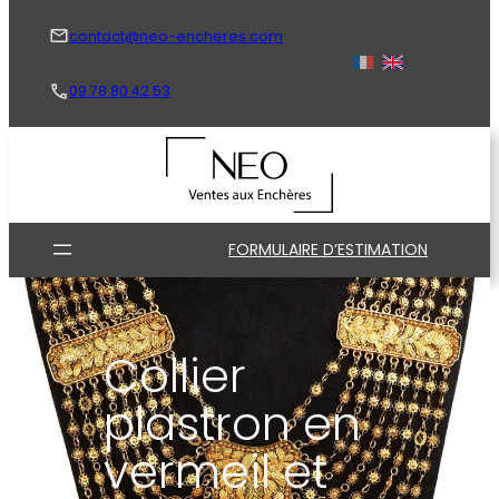
Aller
au
contact@neo-encheres.com
contenu
09 78 80 42 53
FORMULAIRE D’ESTIMATION
Collier
plastron en
vermeil et