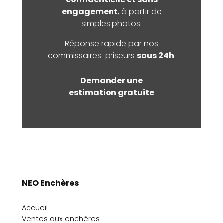
engagement
, à partir de
simples photos.
Réponse rapide par nos
commissaires-priseurs
sous 24h
.
Demander une
estimation gratuite
NEO Enchères
Accueil
Ventes aux enchères