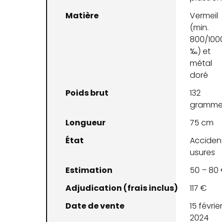
Matière
Vermeil
(min.
800/100
‰) et
métal
doré
Poids brut
132
gramme
Longueur
75 cm
État
Accident
usures
Estimation
50 – 80
Adjudication (frais inclus)
117 €
Date de vente
15 févrie
2024