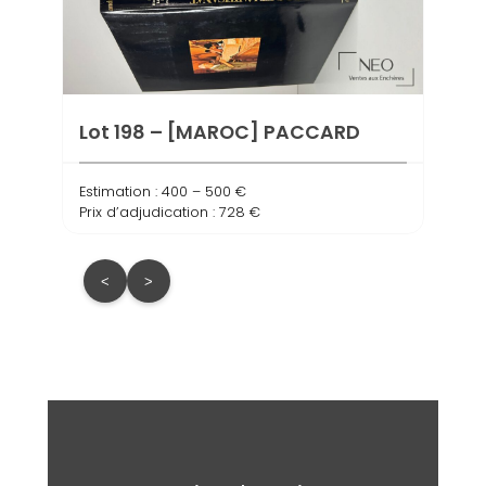
Lot 
com
Estima
Prix d
Lot 198 – [MAROC] PACCARD
Estimation : 400 – 500 €
Prix d’adjudication : 728 €
<
>