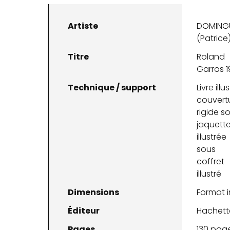
Artiste
DOMING
(Patrice
Titre
Roland
Garros 
Technique / support
Livre illus
couvert
rigide s
jaquett
illustrée
sous
coffret
illustré
Dimensions
Format 
Éditeur
Hachett
Pages
130 pag