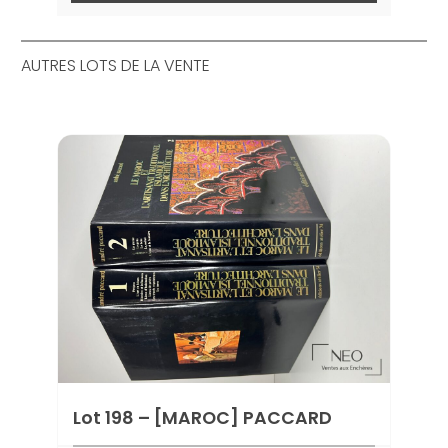
AUTRES LOTS DE LA VENTE
Lot 
com
Estima
Prix d
Lot 198 – [MAROC] PACCARD