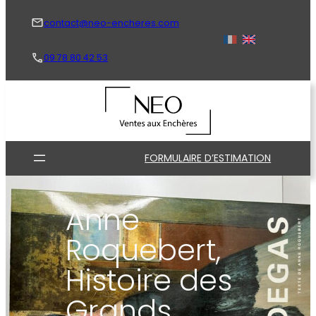
Aller
au
contact@neo-encheres.com
contenu
09 78 80 42 53
FORMULAIRE D’ESTIMATION
Anne
Roquebert,
Histoire des
Grands