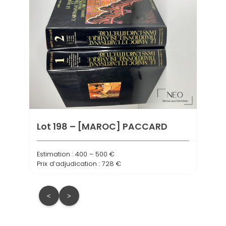
Lot 
com
Estima
Prix d
Lot 198 – [MAROC] PACCARD
Estimation : 400 – 500 €
Prix d’adjudication : 728 €
<
>