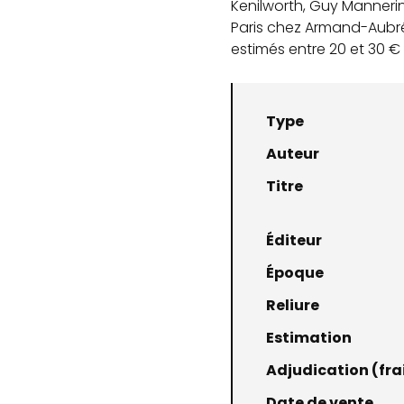
Kenilworth, Guy Mannerin
Paris chez Armand-Aubrée 
estimés entre 20 et 30 € 
Type
Auteur
Titre
Éditeur
Époque
Reliure
Estimation
Adjudication (frai
Date de vente