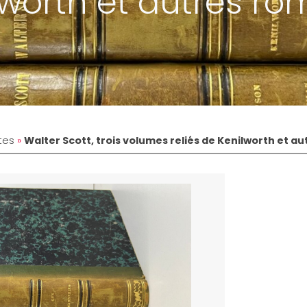
lworth et autres r
tes
»
Walter Scott, trois volumes reliés de Kenilworth et a