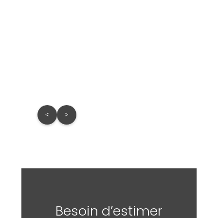
Lot 
Estima
Prix d
<
>
Besoin d’estimer