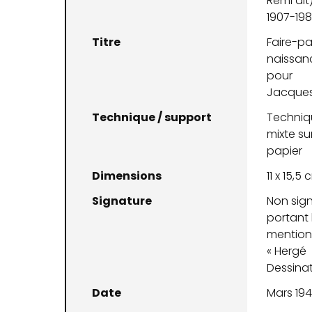
Remi dit
1907-19
Titre
Faire-pa
naissan
pour
Jacque
Technique / support
Techniq
mixte su
papier
Dimensions
11 x 15,5
Signature
Non sig
portant 
mentio
« Hergé
Dessinat
Date
Mars 19