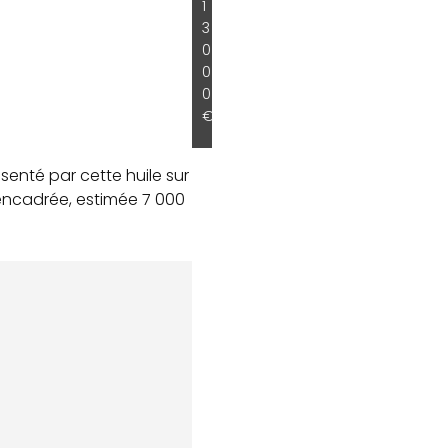
1
3
0
0
0
€
senté par cette huile sur
 encadrée, estimée 7 000