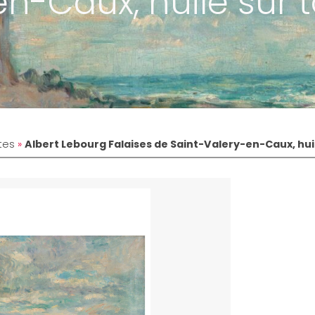
n-Caux, huile sur t
tes
»
Albert Lebourg Falaises de Saint-Valery-en-Caux, huil