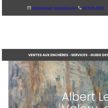
Aller
au
contact@neo-encheres.com
09 78 80 42 53
contenu
VENTES AUX ENCHÈRES
SERVICES
GUIDE DE
Albert L