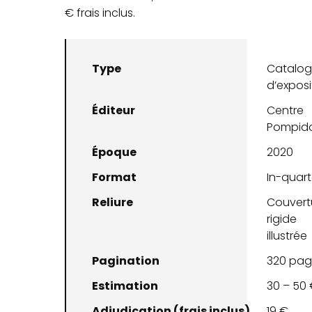
€ frais inclus.
Type
Catalo
d’exposi
Éditeur
Centre
Pompid
Époque
2020
Format
In-quar
Reliure
Couvert
rigide
illustrée
Pagination
320 pag
Estimation
30 – 50
Adjudication (frais inclus)
19 €