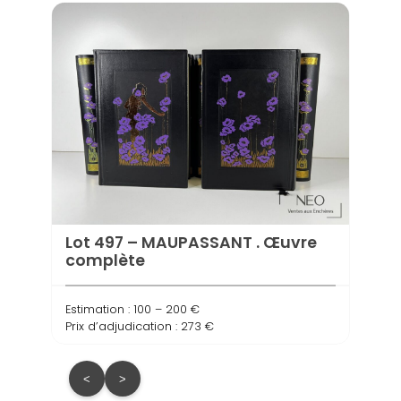
Lot 497 – MAUPASSANT . Œuvre
Lot 
complète
grot
Estimation : 100 – 200 €
Estima
Prix d’adjudication : 273 €
Prix d’
<
>