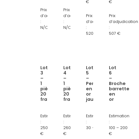
€
€
toile
toile
20
or
Prix
Prix
signée
signée
francs
d’adjudication
d’adjudication
Prix
Prix
or
:
:
d’adjudication
d’adjudication
N/C
N/C
:
:
520 €
507 €
Lot
Lot
Lot
Lot
Lien
Lien
Lien
Lien
3
4
5
6
:
:
:
:
–
–
–
–
20
20
Pendentif
Broche
1
1
Pendentif
Broche
pièce
pièce
en
barrette
francs
francs
escarpin
barrette
20
20
or
en
Génie
Génie
en
en
francs
francs
jaune
or
ailé,
ailé
or
or
pièce
1890
jaune
jaune
Estimation
Estimation
Estimation
Estimation
en
et
18
et
:
:
:
:
or
paire
carats
platine,
250 – 300
260 – 300
30 – 50 €
100 – 200
€
€
€
1878
de
diamants