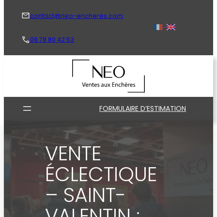
Aller
au
contact@neo-encheres.com
contenu
09 78 80 42 53
FORMULAIRE D’ESTIMATION
VENTE
ÉCLECTIQUE
– SAINT-
VALENTIN :