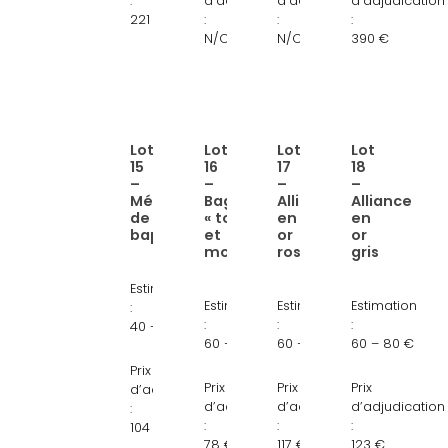
:
d’adjudication
d’adjudication
d’adjudication
et
diamants
221 €
:
:
:
diamant
N/C
N/C
390 €
Lot
Lot
Lot
Lot
Lien
Lien
Lien
Lien
15
16
17
18
:
:
:
:
–
–
–
–
Médaille
Bague
Alliance
Alliance
Médaille
Bague
Alliance
Alliance
de
« toi
en
en
de
toi
en
en
baptême
et
or
or
baptême
et
or
or
moi »
rose
gris
en
moi
rose
gris
Estimation
or
en
18
18
Estimation
Estimation
Estimation
:
jaune
platine
carats,
carats,
:
:
:
40 – 60 €
18
et
tour
750/1000,
60 – 80 €
60 – 80 €
60 – 80 €
carats,
perles
de
tour
Prix
Prix
Prix
Prix
forme
blanches
doigt
de
d’adjudication
d’adjudication
d’adjudication
d’adjudication
:
octogonale,
de
57
doigt
:
:
:
104 €
ange
culture
55
78 €
117 €
123 €