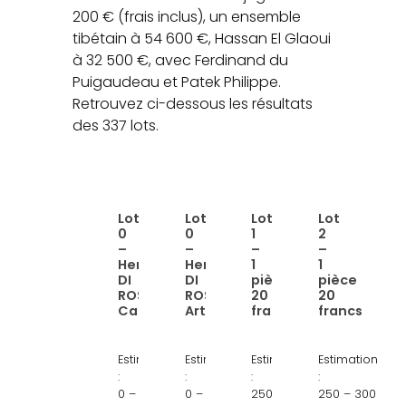
200 € (frais inclus), un ensemble
tibétain à 54 600 €, Hassan El Glaoui
à 32 500 €, avec Ferdinand du
Puigaudeau et Patek Philippe.
Retrouvez ci-dessous les résultats
des 337 lots.
Lot
Lot
Lot
Lot
Lien
Lien
Lien
Lien
0
0
1
2
:
:
:
:
–
–
–
–
Hervé
Hervé
1
20
Hervé
Hervé
1
1
DI
DI
pièce
pièce
Di
Di
pièce
francs
ROSA
ROSA
20
20
Rosa
Rosa,
20
Napoléon
Carte
Art
francs
francs
Carte
art
francs
III
géographique,
moderne,
Napoléon
1868,
Estimation
Estimation
Estimation
Estimation
acrylique
acrylique
III
pièce
:
:
:
:
sur
sur
1854,
en
0 – 0 €
0 – 0 €
250 – 300
250 – 300