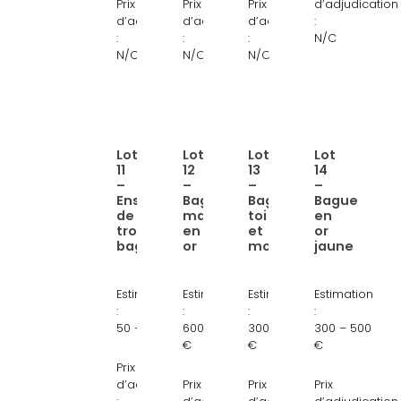
Prix
Prix
Prix
d’adjudication
et
rubis
bleues
et
d’adjudication
d’adjudication
d’adjudication
:
pierre
et
pierres
:
:
:
N/C
rouge
diamants
d’imitation
N/C
N/C
N/C
synthétique
Lot
Lot
Lot
Lot
Lien
Lien
Lien
Lien
11
12
13
14
:
:
:
:
–
–
–
–
Ensemble
Bague
Bague
Bague
Ensemble
Bague
Bague
Bague
de
marguerite
toi
en
de
marguerite
toi
en
trois
en
et
or
trois
en
et
or
bagues
or
moi
jaune
bagues
or
moi
jaune
en
jaune
en
18
Estimation
Estimation
Estimation
Estimation
or
18
or
carats
:
:
:
:
jaune
carats,
jaune
à
50 – 80 €
600 – 1 000
300 – 500
300 – 500
€
€
€
18
rubis
18
pierres
Prix
carats
et
carats,
vertes
d’adjudication
Prix
Prix
Prix
diamants
grenat
et