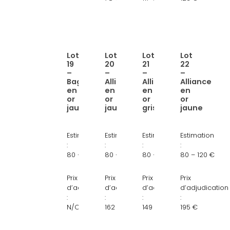
Lot
Lot
Lot
Lot
Lien
Lien
Lien
Lien
19
20
21
22
:
:
:
:
–
–
–
–
Bague
Alliance
Alliance
Alliance
Bague
Alliance
Alliance
Alliance
en
en
en
en
en
en
en
en
or
or
or
or
or
or
or
or
jaune
jaune
gris
jaune
jaune
jaune
gris
jaune
18
18
18
18
Estimation
Estimation
Estimation
Estimation
carats
carats
carats,
carats
:
:
:
:
ornée
gravée,
750/1000
gravée,
80 – 120 €
80 – 120 €
80 – 120 €
80 – 120 €
d’une
époque
poids
Prix
Prix
Prix
Prix
pierre
contemporaine
2,67
d’adjudication
d’adjudication
d’adjudication
d’adjudication
bleue
g
:
:
:
:
N/C
162 €
149 €
195 €